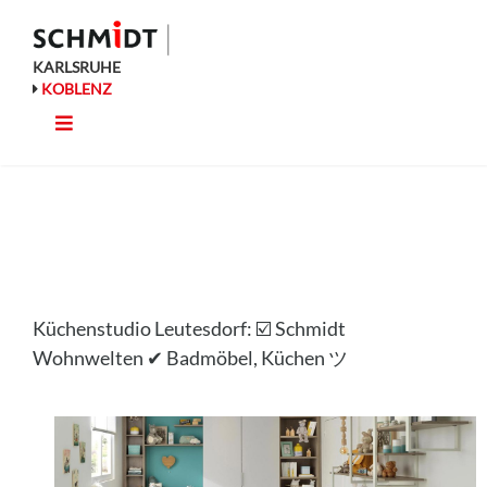
Zum
Inhalt
springen
KARLSRUHE
KOBLENZ
Toggle
Küche
Navigation
Wohnen
Bad
Küchenstudio Leutesdorf: ☑️ Schmidt
Ausstattung
Wohnwelten ✔ Badmöbel, Küchen ツ
Planung
Rechner