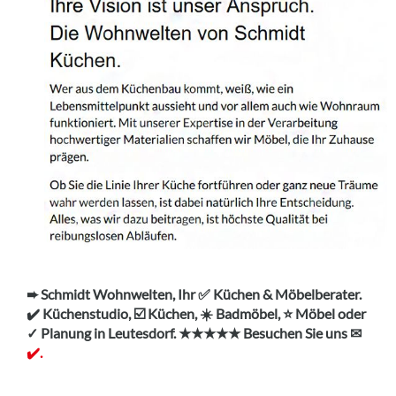
➨ Schmidt Wohnwelten, Ihr ✅ Küchen & Möbelberater.
✔️ Küchenstudio, ☑️ Küchen, ☀️ Badmöbel, ⭐ Möbel oder
✓ Planung in Leutesdorf. ★★★★★ Besuchen Sie uns ✉
✔️.