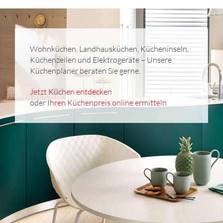
Wohnküchen, Landhausküchen, Kücheninseln,
Küchenzeilen und Elektrogeräte – Unsere
Küchenplaner beraten Sie gerne.
Jetzt Küchen entdecken
oder
Ihren Küchenpreis online ermitteln