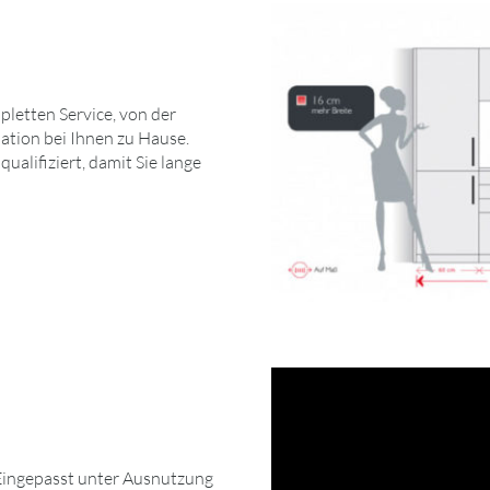
letten Service, von der
ation bei Ihnen zu Hause.
alifiziert, damit Sie lange
Eingepasst unter Ausnutzung