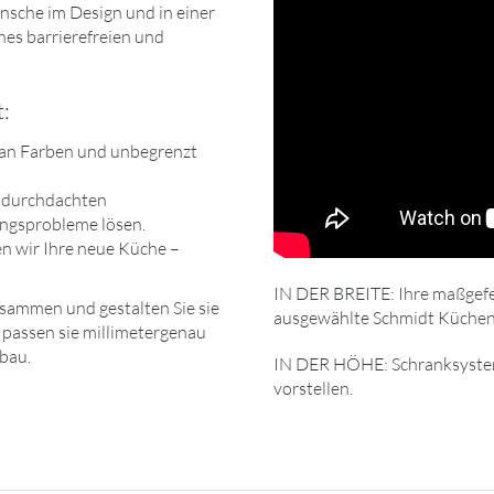
nsche im Design und in einer
es barrierefreien und
t:
 an Farben und unbegrenzt
h durchdachten
ungsprobleme lösen.
n wir Ihre neue Küche –
IN DER BREITE: Ihre maßgefe
sammen und gestalten Sie sie
ausgewählte Schmidt Küchen
 passen sie millimetergenau
tbau.
IN DER HÖHE: Schranksysteme
vorstellen.