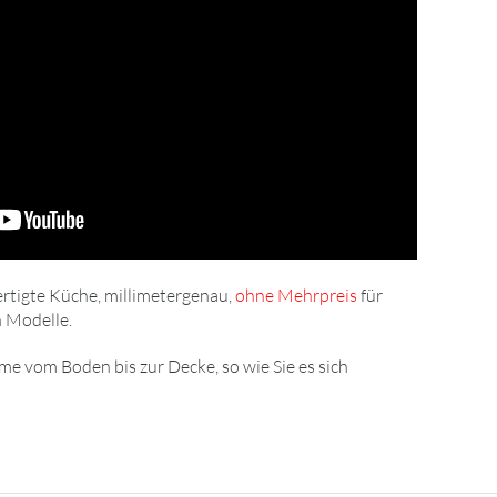
rtigte Küche, millimetergenau,
ohne Mehrpreis
für
 Modelle.
 vom Boden bis zur Decke, so wie Sie es sich