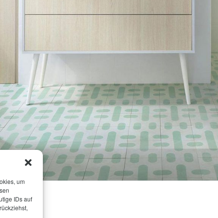
ookies, um
esen
tige IDs auf
rückziehst,