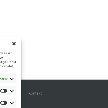
ookies, um
esen
tige IDs auf
rückziehst,
 aktiv
Statistiken
Planung
Kontakt
Marketing