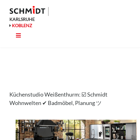
Zum
Inhalt
springen
KARLSRUHE
KOBLENZ
Toggle
Küche
Navigation
Wohnen
Bad
Küchenstudio Weißenthurm: ☑️ Schmidt
Ausstattung
Wohnwelten ✔ Badmöbel, Planung ツ
Planung
Rechner