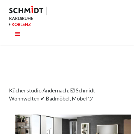
Zum
Inhalt
springen
KARLSRUHE
KOBLENZ
Toggle
Küche
Navigation
Wohnen
Bad
Küchenstudio Andernach: ☑️ Schmidt
Ausstattung
Wohnwelten ✔ Badmöbel, Möbel ツ
Planung
Rechner