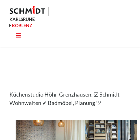
Zum
Inhalt
springen
KARLSRUHE
KOBLENZ
Toggle
Küche
Navigation
Wohnen
Bad
Küchenstudio Höhr-Grenzhausen: ☑️ Schmidt
Ausstattung
Wohnwelten ✔ Badmöbel, Planung ツ
Planung
Rechner