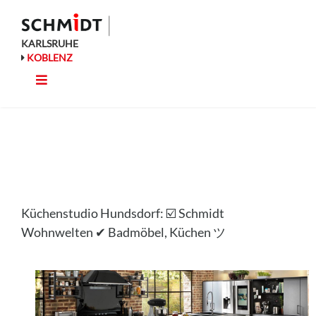
Zum
Inhalt
springen
KARLSRUHE
KOBLENZ
Toggle
Küche
Navigation
Wohnen
Bad
Küchenstudio Hundsdorf: ☑️ Schmidt
Ausstattung
Wohnwelten ✔ Badmöbel, Küchen ツ
Planung
Rechner