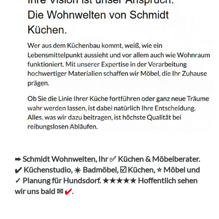
➨ Schmidt Wohnwelten, Ihr ✅ Küchen & Möbelberater.
✔️ Küchenstudio, ☀️ Badmöbel, ☑️ Küchen, ⭐ Möbel und
✓ Planung für Hundsdorf. ★★★★★ Hoffentlich sehen
wir uns bald ✉
✔️.