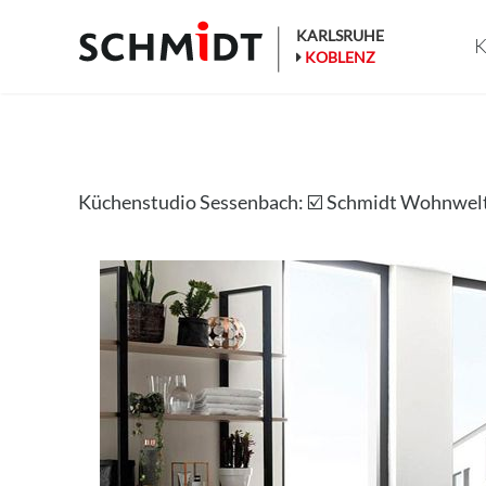
Zum
Inhalt
KARLSRUHE
K
springen
KOBLENZ
Küchenstudio Sessenbach: ☑️ Schmidt Wohnwe