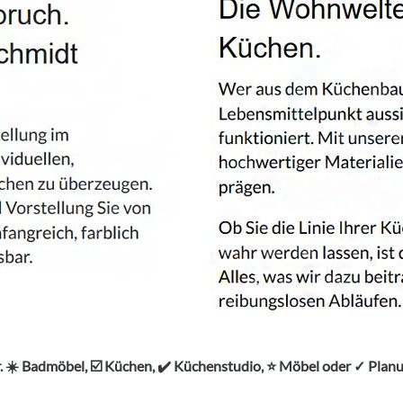
. ☀️ Badmöbel, ☑️ Küchen, ✔️ Küchenstudio, ⭐ Möbel oder ✓ Pl