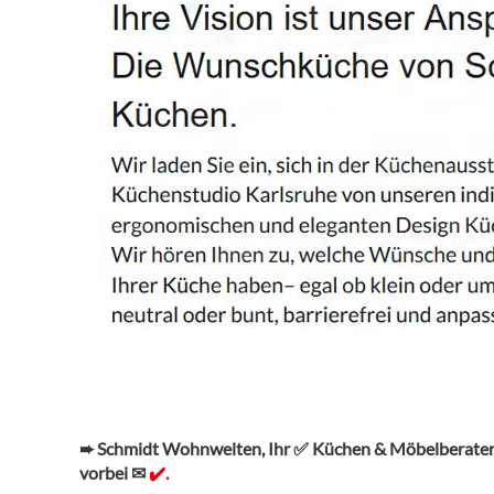
➨ Schmidt Wohnwelten, Ihr ✅ Küchen & Möbelberater
vorbei ✉
✔️.