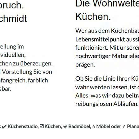
 ✔️ Küchenstudio, ☑️ Küchen, ☀️ Badmöbel, ⭐ Möbel oder ✓ Pla