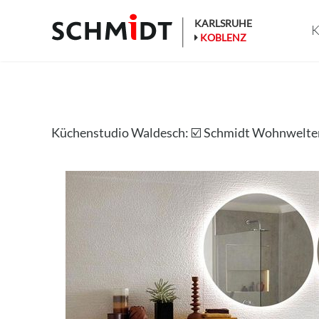
Zum
Inhalt
KARLSRUHE
K
springen
KOBLENZ
Küchenstudio Waldesch: ☑️ Schmidt Wohnwelt