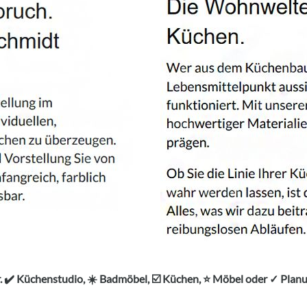
 ✔️ Küchenstudio, ☀️ Badmöbel, ☑️ Küchen, ⭐ Möbel oder ✓ Plan