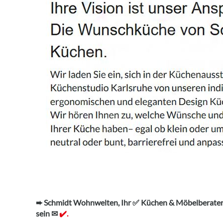
➨ Schmidt Wohnwelten, Ihr ✅ Küchen & Möbelberater.
sein ✉
✔️.