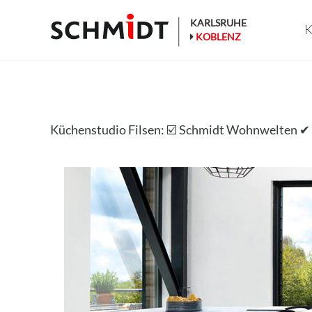
Zum
Inhalt
KARLSRUHE
K
springen
KOBLENZ
Küchenstudio Filsen: ☑️ Schmidt Wohnwelten 