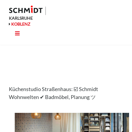
Zum
Inhalt
springen
KARLSRUHE
KOBLENZ
Toggle
Küche
Navigation
Wohnen
Bad
Küchenstudio Straßenhaus: ☑️ Schmidt
Ausstattung
Wohnwelten ✔ Badmöbel, Planung ツ
Planung
Rechner