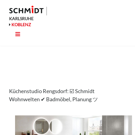
Zum
Inhalt
springen
KARLSRUHE
KOBLENZ
Toggle
Küche
Navigation
Wohnen
Bad
Küchenstudio Rengsdorf: ☑️ Schmidt
Ausstattung
Wohnwelten ✔ Badmöbel, Planung ツ
Planung
Rechner