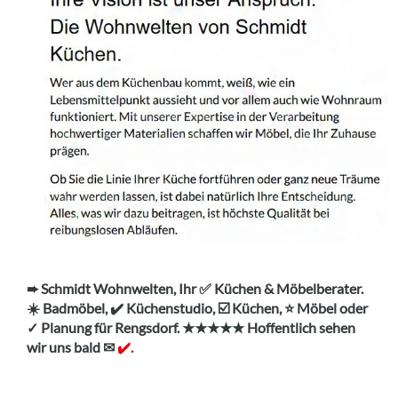
➨ Schmidt Wohnwelten, Ihr ✅ Küchen & Möbelberater.
☀️ Badmöbel, ✔️ Küchenstudio, ☑️ Küchen, ⭐ Möbel oder
✓ Planung für Rengsdorf. ★★★★★ Hoffentlich sehen
wir uns bald ✉
✔️.