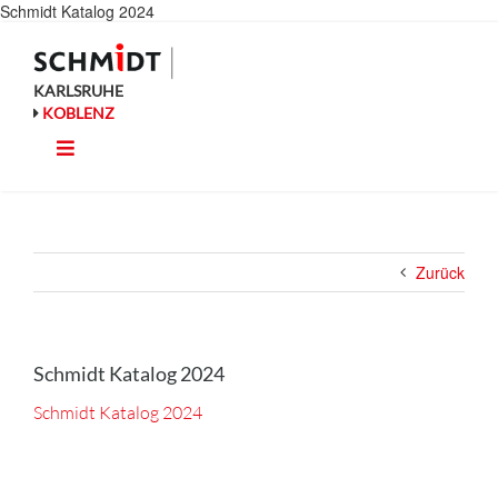
Zum
Schmidt Katalog 2024
Inhalt
springen
KARLSRUHE
KOBLENZ
Toggle
Küche
Navigation
Wohnen
Zurück
Bad
Ausstattung
Schmidt Katalog 2024
Schmidt Katalog 2024
Planung
Rechner