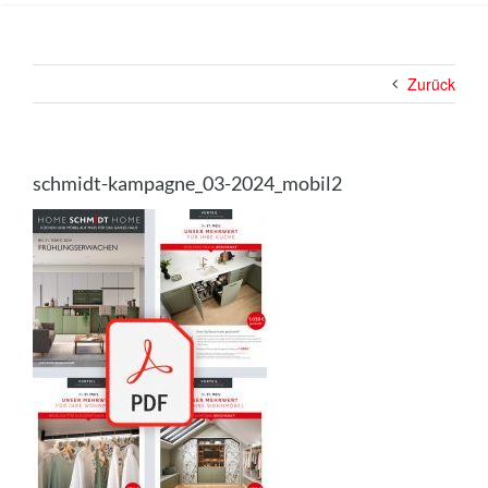
Küche
Navigation
Wohnen
Zurück
Bad
Ausstattung
schmidt-kampagne_03-2024_mobil2
Planung
Rechner
Projekte
Shop
Kontakt