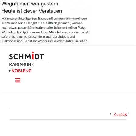
Zum
Inhalt
springen
KARLSRUHE
KOBLENZ
Toggle
Küche
Navigation
Wohnen
Zurück
Bad