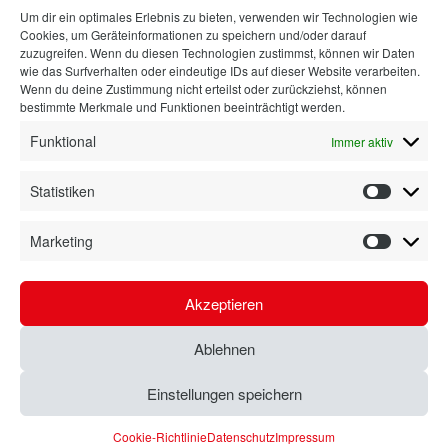
Um dir ein optimales Erlebnis zu bieten, verwenden wir Technologien wie
Bad
Cookies, um Geräteinformationen zu speichern und/oder darauf
Ausstattung
zuzugreifen. Wenn du diesen Technologien zustimmst, können wir Daten
wie das Surfverhalten oder eindeutige IDs auf dieser Website verarbeiten.
Planung
Wenn du deine Zustimmung nicht erteilst oder zurückziehst, können
bestimmte Merkmale und Funktionen beeinträchtigt werden.
Kontakt
Funktional
Immer aktiv
Statistiken
Statisti
Marketing
Marketi
Akzeptieren
Ablehnen
© SCHMIDT Küchen Koblenz
Impressum
|
Datenschutz
|
Cookie-Richtlinie (EU)
|
Einstellungen speichern
Kontakt
Cookie-Richtlinie
Datenschutz
Impressum