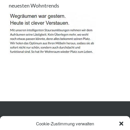
Ausstattung
neuesten Wohntrends
Planung
Rechner
Projekte
Shop
Kontakt
Küche
Cookie-Zustimmung verwalten
Wohnen