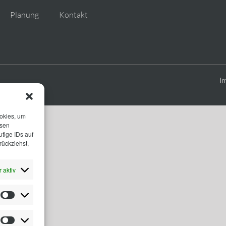
Planung
Kontakt
I
ookies, um
esen
tige IDs auf
rückziehst,
 aktiv
Statistiken
Marketing