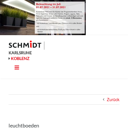
Zum
Inhalt
springen
KARLSRUHE
KOBLENZ
Toggle
Küche
Navigation
Wohnen
Zurück
Bad
Ausstattung
leuchtboeden