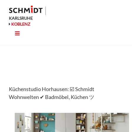
Zum
Inhalt
springen
KARLSRUHE
KOBLENZ
Toggle
Küche
Navigation
Wohnen
Bad
Küchenstudio Horhausen: ☑️ Schmidt
Ausstattung
Wohnwelten ✔ Badmöbel, Küchen ツ
Planung
Rechner