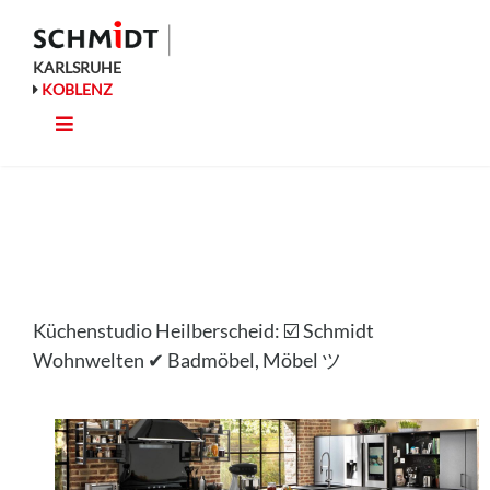
Zum
Inhalt
springen
KARLSRUHE
KOBLENZ
Toggle
Küche
Navigation
Wohnen
Bad
Küchenstudio Heilberscheid: ☑️ Schmidt
Ausstattung
Wohnwelten ✔ Badmöbel, Möbel ツ
Planung
Rechner