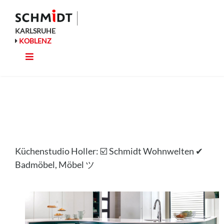
Zum
Inhalt
springen
KARLSRUHE
KOBLENZ
Toggle
Küche
Navigation
Wohnen
Bad
Küchenstudio Holler: ☑️ Schmidt Wohnwelten ✔
Ausstattung
Badmöbel, Möbel ツ
Planung
Rechner