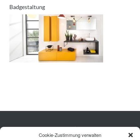
Ausstattung
Badgestaltung
Planung
Rechner
Projekte
Shop
Kontakt
Küche
Cookie-Zustimmung verwalten
Wohnen