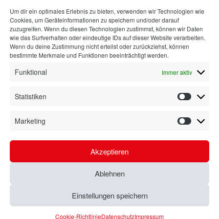
Um dir ein optimales Erlebnis zu bieten, verwenden wir Technologien wie
Bad
Cookies, um Geräteinformationen zu speichern und/oder darauf
Ausstattung
zuzugreifen. Wenn du diesen Technologien zustimmst, können wir Daten
wie das Surfverhalten oder eindeutige IDs auf dieser Website verarbeiten.
Planung
Wenn du deine Zustimmung nicht erteilst oder zurückziehst, können
bestimmte Merkmale und Funktionen beeinträchtigt werden.
Kontakt
Funktional
Immer aktiv
Statistiken
Statisti
Marketing
Marketi
Akzeptieren
Ablehnen
© SCHMIDT Küchen Koblenz
Impressum
|
Datenschutz
|
Cookie-Richtlinie (EU)
|
Einstellungen speichern
Kontakt
Cookie-Richtlinie
Datenschutz
Impressum