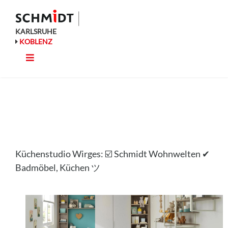
Zum
Inhalt
springen
KARLSRUHE
KOBLENZ
Toggle
Küche
Navigation
Wohnen
Bad
Küchenstudio Wirges: ☑️ Schmidt Wohnwelten ✔
Ausstattung
Badmöbel, Küchen ツ
Planung
Rechner