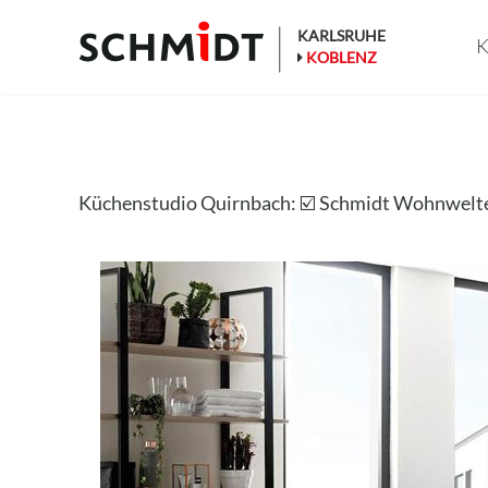
Zum
Inhalt
KARLSRUHE
K
springen
KOBLENZ
Küchenstudio Quirnbach: ☑️ Schmidt Wohnwelt