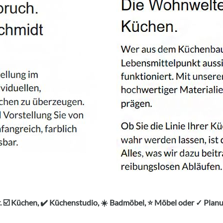
. ☑️ Küchen, ✔️ Küchenstudio, ☀️ Badmöbel, ⭐ Möbel oder ✓ P