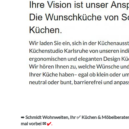
➨ Schmidt Wohnwelten, Ihr ✅ Küchen & Möbelberater
mal vorbei ✉
✔️.