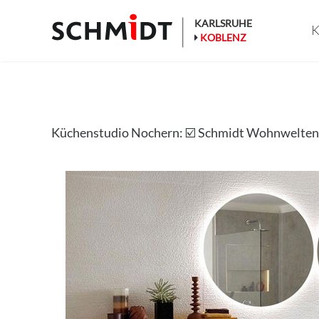
Zum
Inhalt
KARLSRUHE
K
springen
KOBLENZ
Küchenstudio Nochern: ☑️ Schmidt Wohnwelte