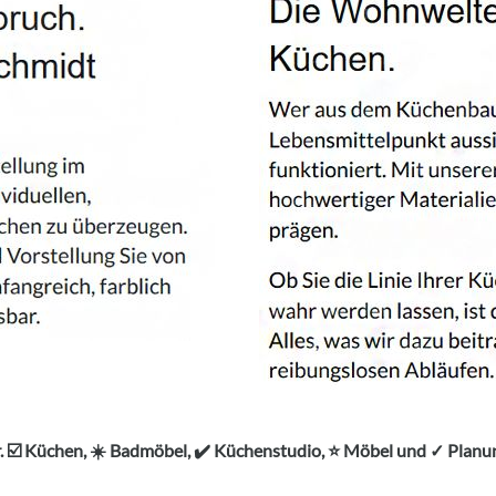
. ☑️ Küchen, ☀️ Badmöbel, ✔️ Küchenstudio, ⭐ Möbel und ✓ Pla