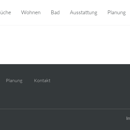
üche
Wohnen
Bad
Ausstattung
Planung
Planung
Kontakt
I