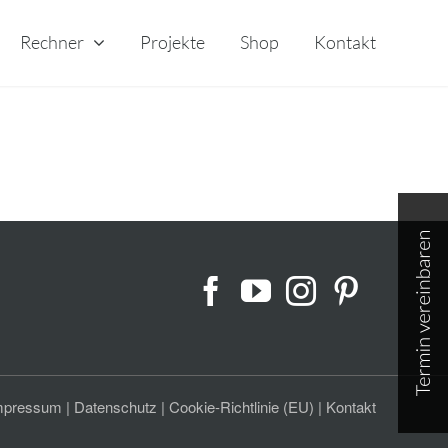
Rechner
Projekte
Shop
Kontakt
Toggle
Sliding
Bar
Area
mpressum
|
Datenschutz
|
Cookie-Richtlinie (EU)
|
Kontakt