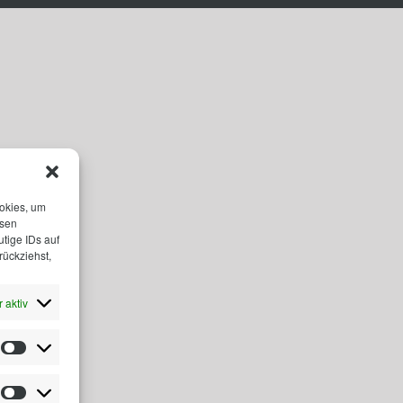
ookies, um
esen
tige IDs auf
rückziehst,
 aktiv
Statistiken
Marketing