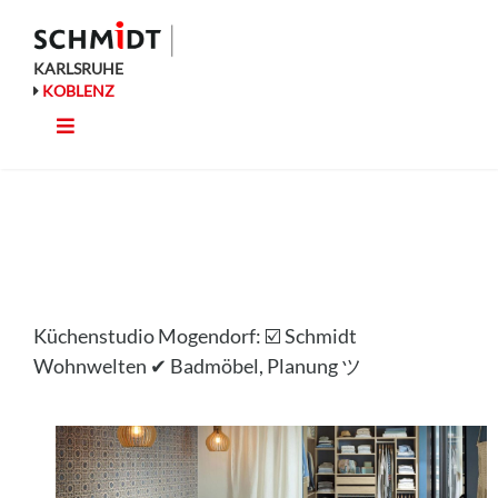
Zum
Inhalt
springen
KARLSRUHE
KOBLENZ
Toggle
Küche
Navigation
Wohnen
Bad
Küchenstudio Mogendorf: ☑️ Schmidt
Ausstattung
Wohnwelten ✔ Badmöbel, Planung ツ
Planung
Rechner