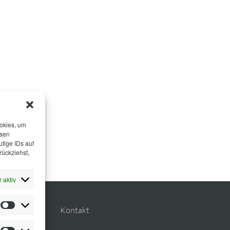
ookies, um
esen
tige IDs auf
rückziehst,
 aktiv
Statistiken
Planung
Kontakt