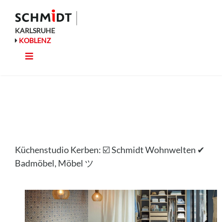
Zum
Inhalt
springen
KARLSRUHE
KOBLENZ
Toggle
Küche
Navigation
Wohnen
Bad
Küchenstudio Kerben: ☑️ Schmidt Wohnwelten ✔
Ausstattung
Badmöbel, Möbel ツ
Planung
Rechner