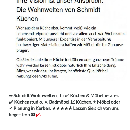
➨ Schmidt Wohnwelten, Ihr ✅ Küchen & Möbelberater.
✔️ Küchenstudio, ☀️ Badmöbel, ☑️ Küchen, ⭐ Möbel oder
✓ Planung in Kerben. ★★★★★ Lassen Sie sich von uns
begeistern ✉
✔️.