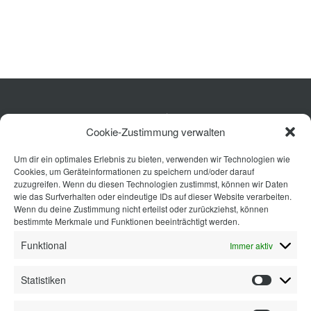
Planung
Rechner
Projekte
Küche
Shop
Cookie-Zustimmung verwalten
Wohnen
Um dir ein optimales Erlebnis zu bieten, verwenden wir Technologien wie
Bad
Kontakt
Cookies, um Geräteinformationen zu speichern und/oder darauf
Ausstattung
zuzugreifen. Wenn du diesen Technologien zustimmst, können wir Daten
wie das Surfverhalten oder eindeutige IDs auf dieser Website verarbeiten.
Planung
Wenn du deine Zustimmung nicht erteilst oder zurückziehst, können
bestimmte Merkmale und Funktionen beeinträchtigt werden.
Kontakt
Funktional
Immer aktiv
Statistiken
Statisti