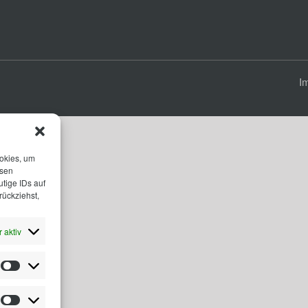
I
ookies, um
esen
tige IDs auf
rückziehst,
 aktiv
Statistiken
Marketing