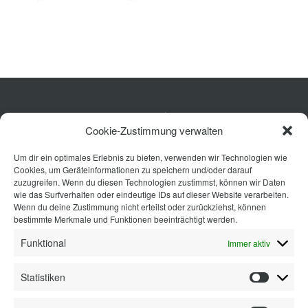
Planung
Rechner
Projekte
Küche
Shop
Cookie-Zustimmung verwalten
Wohnen
Um dir ein optimales Erlebnis zu bieten, verwenden wir Technologien wie
Bad
Kontakt
Cookies, um Geräteinformationen zu speichern und/oder darauf
Ausstattung
zuzugreifen. Wenn du diesen Technologien zustimmst, können wir Daten
wie das Surfverhalten oder eindeutige IDs auf dieser Website verarbeiten.
Planung
Wenn du deine Zustimmung nicht erteilst oder zurückziehst, können
bestimmte Merkmale und Funktionen beeinträchtigt werden.
Kontakt
Funktional
Immer aktiv
Statistiken
Statisti