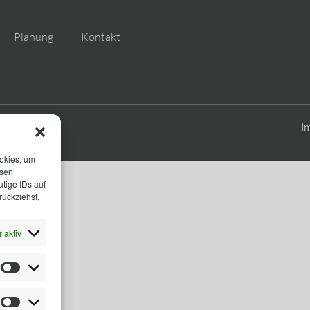
Planung
Kontakt
I
ookies, um
esen
tige IDs auf
rückziehst,
 aktiv
Statistiken
Marketing