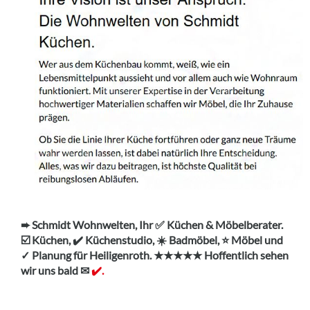
➨ Schmidt Wohnwelten, Ihr ✅ Küchen & Möbelberater.
☑️ Küchen, ✔️ Küchenstudio, ☀️ Badmöbel, ⭐ Möbel und
✓ Planung für Heiligenroth. ★★★★★ Hoffentlich sehen
wir uns bald ✉
✔️.