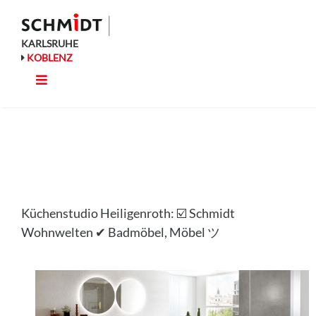
Zum
Inhalt
springen
KARLSRUHE
KOBLENZ
Toggle
Küche
Navigation
Wohnen
Bad
Küchenstudio Heiligenroth: ☑️ Schmidt
Ausstattung
Wohnwelten ✔ Badmöbel, Möbel ツ
Planung
Rechner