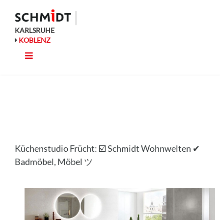
Zum
Inhalt
springen
KARLSRUHE
KOBLENZ
Toggle
Küche
Navigation
Wohnen
Bad
Küchenstudio Frücht: ☑️ Schmidt Wohnwelten ✔
Ausstattung
Badmöbel, Möbel ツ
Planung
Rechner