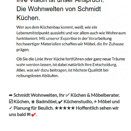
➨ Schmidt Wohnwelten, Ihr ✅ Küchen & Möbelberater.
☑️ Küchen, ☀️ Badmöbel, ✔️ Küchenstudio, ⭐ Möbel und
✓ Planung für Beulich. ★★★★★ Hoffentlich sehen wir
uns bald ✉
✔️.