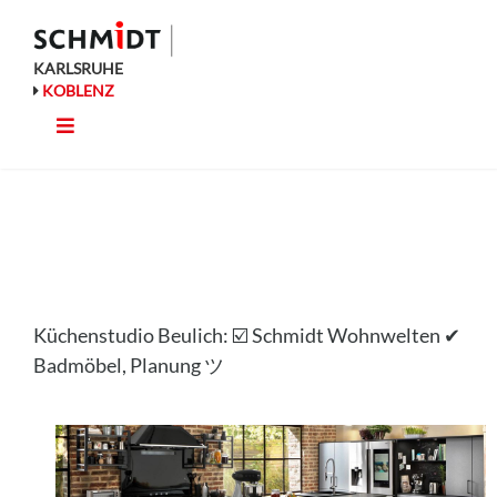
Zum
Inhalt
springen
KARLSRUHE
KOBLENZ
Toggle
Küche
Navigation
Wohnen
Bad
Küchenstudio Beulich: ☑️ Schmidt Wohnwelten ✔
Ausstattung
Badmöbel, Planung ツ
Planung
Rechner